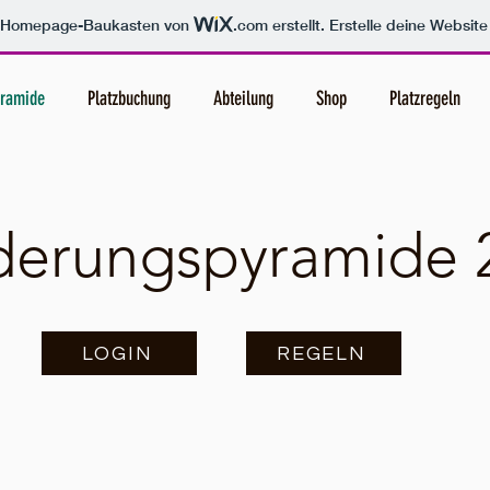
m Homepage-Baukasten von
.com
erstellt. Erstelle deine Websit
yramide
Platzbuchung
Abteilung
Shop
Platzregeln
derungspyramide 
LOGIN
REGELN