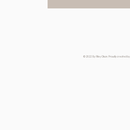
© 2022 By Riley Olson. Proudly created by