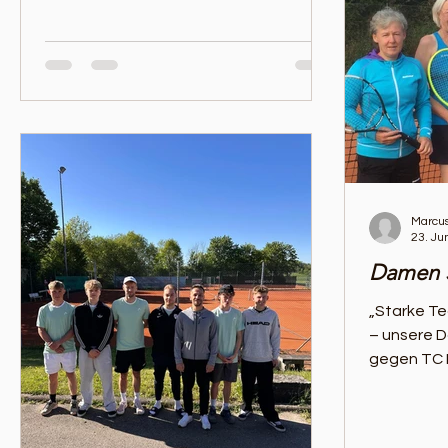
tolle Leistungen und packende
Matches💚
Marcus
23. Ju
Damen 5
„Starke Te
– unsere 
gegen TC 
vergangen
2025 ,...