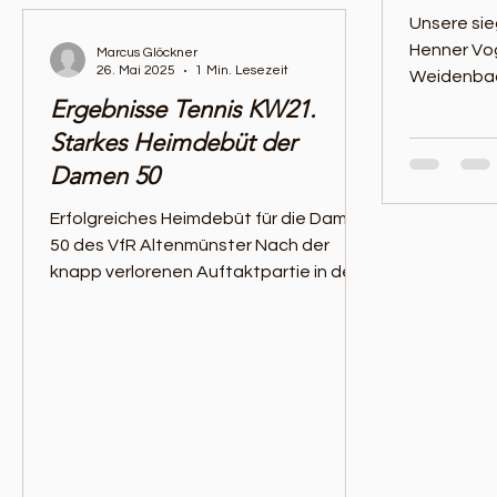
Unsere sie
Henner Vog
Marcus Glöckner
26. Mai 2025
1 Min. Lesezeit
Weidenbach
Ergebnisse Tennis KW21.
Drlewitsch
Starkes Heimdebüt der
Damen 50
Erfolgreiches Heimdebüt für die Damen
50 des VfR Altenmünster Nach der
knapp verlorenen Auftaktpartie in der
Vorwoche haben die Damen...