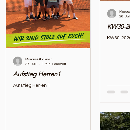
Marcus
26. Jul
KW30-2
KW30-202
Marcus Glöckner
27. Juli
1 Min. Lesezeit
Aufstieg Herren1
Aufstieg Herren 1