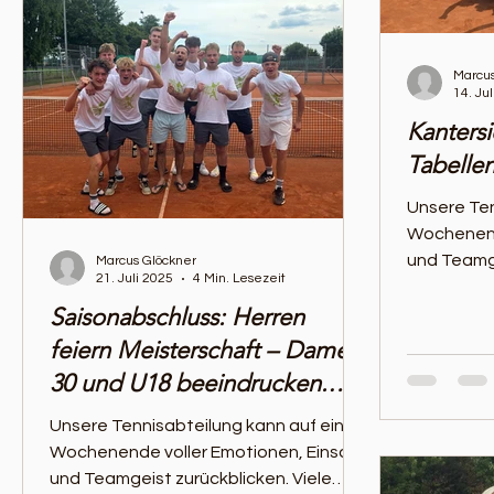
Marcus
14. Ju
Kantersi
Tabelle
Unsere Ten
Wochenend
und Teamge
Marcus Glöckner
21. Juli 2025
4 Min. Lesezeit
tolle Leis
Saisonabschluss: Herren
Matches
feiern Meisterschaft – Damen
30 und U18 beeindrucken.
Rückblick auf ein spannendes
Unsere Tennisabteilung kann auf ein
Tenniswochenende🎾
Wochenende voller Emotionen, Einsatz
und Teamgeist zurückblicken. Viele