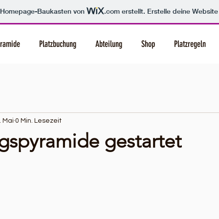
m Homepage-Baukasten von
.com
erstellt. Erstelle deine Websit
yramide
Platzbuchung
Abteilung
Shop
Platzregeln
. Mai
0 Min. Lesezeit
gspyramide gestartet
nen bewertet.